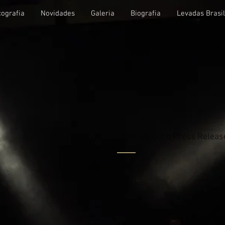
cografia
Novidades
Galeria
Biografia
Levadas Brasi
a
Baixe abaixo o Press Releas