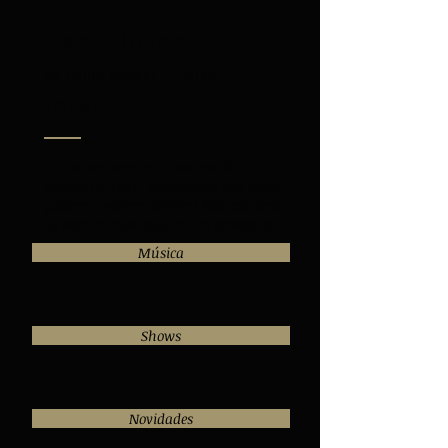
Bem-vindos!
Zé Paulo Becker - Violão
Brasileiro
Juntamos aqui um resumo da
minha carreira. Esperamos que vocês
gostem e voltem sempre!
Não esqueça
de seguir nossa página no facebook!
Música
Shows
Novidades